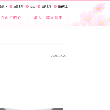
取扱い
決算書類
定款
役員名簿
報酬規定
2024-02-23