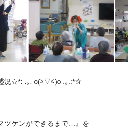
 .｡. o(≧▽≦)o .｡.:*☆
マツケンができるまで…』を