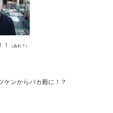
！！
（あれ？）
ツケンからバカ殿に！？