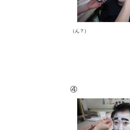
（ん？）
④