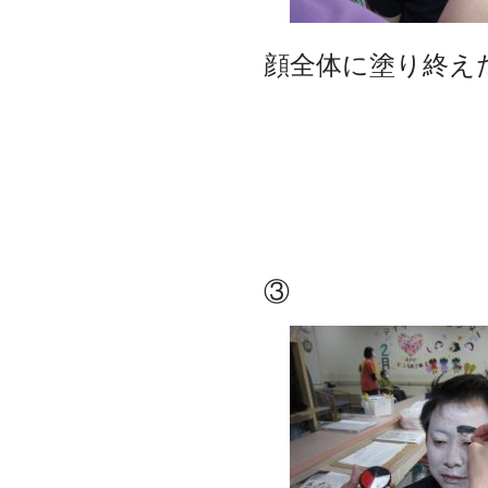
顔全体に塗り終え
③