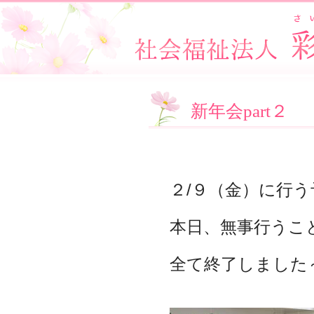
新年会part２
２/９（金）に行
本日、無事行うこ
全て終了しました～