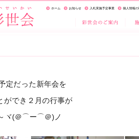
ホーム
お知らせ
入札実施予定事業
個人情報の
う予定だった新年会を
とができ２月の行事が
ヾ(＠⌒ー⌒＠)ノ