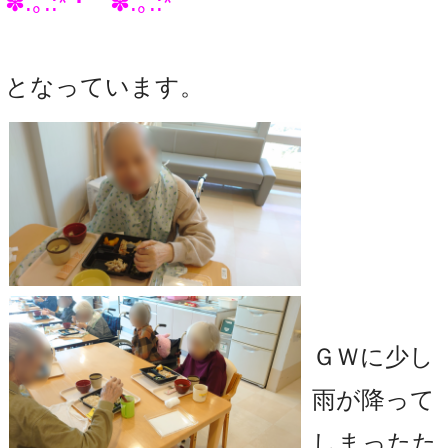
✽.｡.:*・ﾟ ✽.｡.:*
となっています。
ＧＷに少し
雨が降って
しまったた