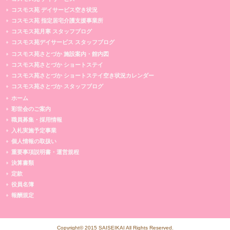
コスモス苑 デイサービス空き状況
コスモス苑 指定居宅介護支援事業所
コスモス苑月寒 スタッフブログ
コスモス苑デイサービス スタッフブログ
コスモス苑さとづか 施設案内・館内図
コスモス苑さとづか ショートステイ
コスモス苑さとづか ショートステイ空き状況カレンダー
コスモス苑さとづか スタッフブログ
ホーム
彩世会のご案内
職員募集・採用情報
入札実施予定事業
個人情報の取扱い
重要事項説明書・運営規程
決算書類
定款
役員名簿
報酬規定
Copyright© 2015 SAISEIKAI All Rights Reserved.