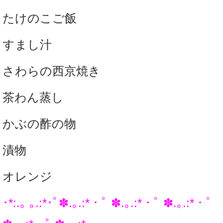
たけのこご飯
すまし汁
さわらの西京焼き
茶わん蒸し
かぶの酢の物
漬物
オレンジ
･*:.｡ ｡.:*･ﾟ✽.｡.:*・ﾟ ✽.｡.:*・ﾟ ✽.｡.:*・ﾟ