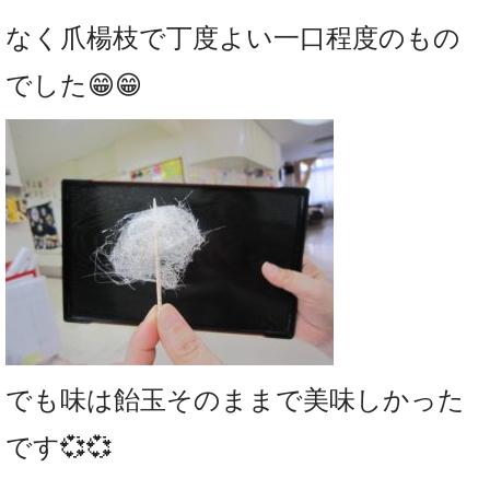
なく爪楊枝で丁度よい一口程度のもの
でした😁😁
でも味は飴玉そのままで美味しかった
です💞💞