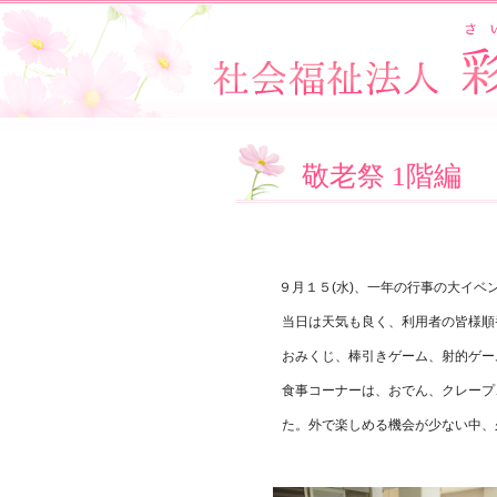
敬老祭 1階編
９月１５(水)、一年の行事の大イベ
当日は天気も良く、利用者の皆様順
おみくじ、棒引きゲーム、射的ゲー
食事コーナーは、おでん、クレープ
た。外で楽しめる機会が少ない中、