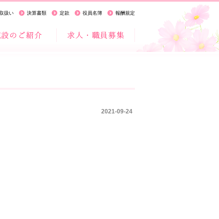
取扱い
決算書類
定款
役員名簿
報酬規定
2021-09-24