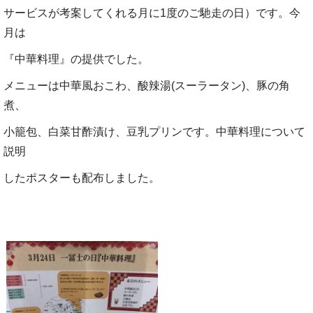
サービス
が考案してくれる
月に1度のご馳走の日）
です。
今
月は
『中華料理』の提供でした。
メニューは中華風おこわ、酸辣湯(スーラータン)、豚の角
煮、
小籠包、白菜甘酢漬け、豆乳プリンです。
中華料理について
説明
したポスターも配布しました。