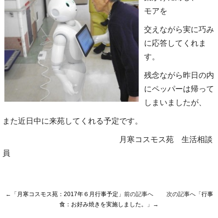
モアを
交えながら実に巧み
に応答してくれま
す。
残念ながら昨日の内
にペッパーは帰って
しまいましたが、
また近日中に来苑してくれる予定です。
月寒コスモス苑 生活相談
員
←「
月寒コスモス苑：2017年６月行事予定
」前の記事へ 次の記事へ「
行事
食：お好み焼きを実施しました。
」→