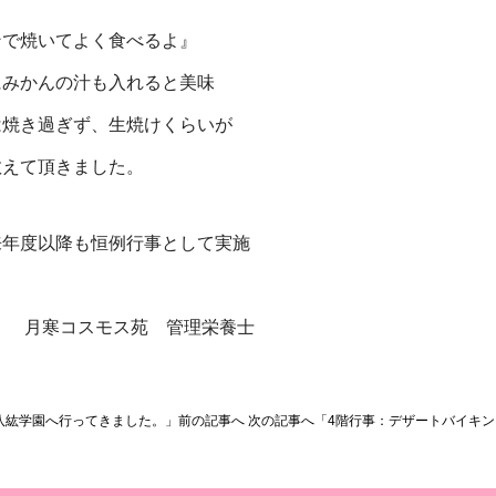
ンで焼いてよく食べるよ』
にみかんの汁も入れると美味
は焼き過ぎず、
生焼けくらいが
教えて頂きました。
来年度以降も恒例行事として実施
月寒コスモス苑 管理栄養士
八紘学園へ行ってきました。」前の記事へ
次の記事へ「4階行事：デザートバイキ