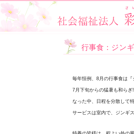
行事食：ジン
毎年恒例、8月の行事食は『
7月下旬からの猛暑も和らぎ
なった中、日程を分散して
サービスは室内で、
ジンギ
特養の皆様は、程よい外の