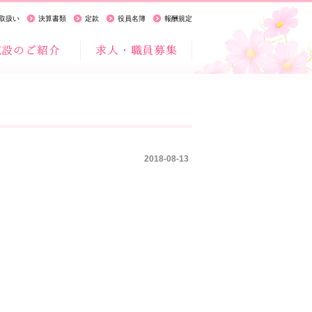
取扱い
決算書類
定款
役員名簿
報酬規定
2018-08-13