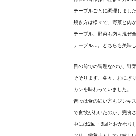
テーブル
ごとに調理しまし
焼き方は様々で、野菜と
肉
テーブル、野菜も肉も混ぜ
テーブル…。どちらも美味
目の前での調理なので、野
そそります。各々
、おにぎ
カンを味わっていました。
普段は食の細い方もジンギ
で食欲がわいた
のか、完食
中には2回・3回とおかわり
おり、栄養士と
しては嬉し