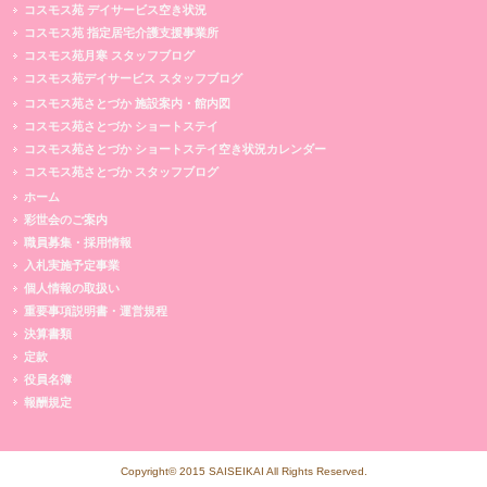
コスモス苑 デイサービス空き状況
コスモス苑 指定居宅介護支援事業所
コスモス苑月寒 スタッフブログ
コスモス苑デイサービス スタッフブログ
コスモス苑さとづか 施設案内・館内図
コスモス苑さとづか ショートステイ
コスモス苑さとづか ショートステイ空き状況カレンダー
コスモス苑さとづか スタッフブログ
ホーム
彩世会のご案内
職員募集・採用情報
入札実施予定事業
個人情報の取扱い
重要事項説明書・運営規程
決算書類
定款
役員名簿
報酬規定
Copyright© 2015 SAISEIKAI All Rights Reserved.