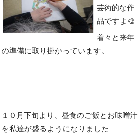
芸術的な作
品ですよ🎨
着々と
来年
の準備に取り掛かっています。
１０月下旬より、昼食のご飯とお味噌汁
を私達が盛るように
なりました